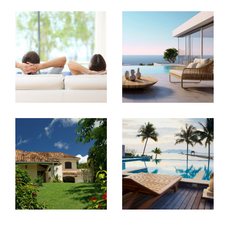
vos projets en Guadeloupe
Transaction immobilière
Vous souhaitez acheter, vendre ou louer un
bien immobilier à Baie-Mahault ou en
Guadeloupe ? A+ Caraïbe met son expertise
du marché local à votre service pour vous
accompagner dans toutes les étapes de
votre projet.
Grâce à notre connaissance du secteur et à
un accompagnement personnalisé, nous vous
aidons à trouver le bien qui correspond à vos
attentes ou à vendre votre propriété dans les
meilleures conditions. Notre équipe vous
conseille avec transparence et
professionnalisme afin de sécuriser votre
transaction immobilière.