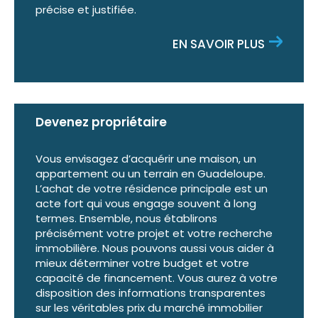
A+ Caraïbe accompagne également les
précise et justifiée.
professionnels dans leurs projets immobiliers à
EN SAVOIR PLUS
Baie-Mahault et en Guadeloupe. Nous
proposons une sélection de bureaux, locaux
commerciaux, entrepôts, terrains et autres
biens destinés aux entreprises.
Que vous soyez entrepreneur, commerçant,
Devenez propriétaire
investisseur ou dirigeant, notre équipe vous
aide à trouver la solution immobilière adaptée
Vous envisagez d’acquérir une maison, un
appartement ou un terrain en Guadeloupe.
au développement de votre activité.
L’achat de votre résidence principale est un
acte fort qui vous engage souvent à long
A+ Caraïbe met son expertise et sa proximité
termes. Ensemble, nous établirons
précisément votre projet et votre recherche
au service de tous vos projets immobiliers à
immobilière. Nous pouvons aussi vous aider à
Baie-Mahault et dans l'ensemble de la
mieux déterminer votre budget et votre
Guadeloupe.
capacité de financement. Vous aurez à votre
disposition des informations transparentes
sur les véritables prix du marché immobilier