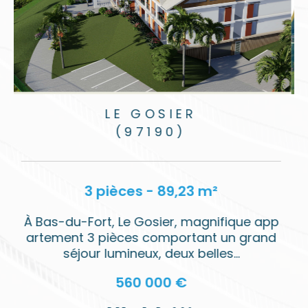
BAIE-MAHAULT
(97122)
3 pièces - 63,35 m²
p
- Appartement 3 pièces dans la résidenc
e "Bel Canto", Baie-Mahault - Découvrez le
confort et...
302 500 €