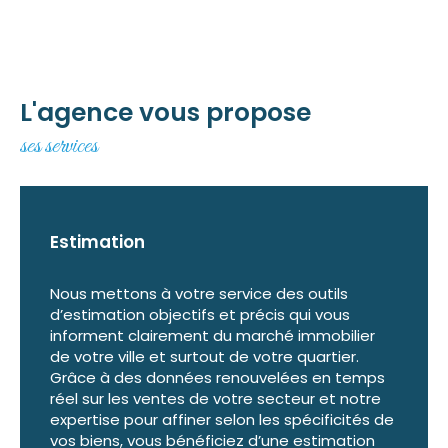
Programmes neufs
Découvrez notre sélection de
programmes n
eufs à Baie-Mahault
et dans toute la
L'agence vous propose
Guadeloupe. Que vous recherchiez une
ses services
résidence principale, un investissement locatif
ou un logement neuf, A+ Caraïbe vous
accompagne dans le choix du programme
adapté à vos besoins.
Estimation
Nous sélectionnons des biens répondant aux
exigences du marché et vous conseillons sur
Nous mettons à votre service des outils
d’estimation objectifs et précis qui vous
les opportunités disponibles afin de vous
informent clairement du marché immobilier
permettre de réaliser un investissement
de votre ville et surtout de votre quartier.
durable et sécurisé.
Grâce à des données renouvelées en temps
réel sur les ventes de votre secteur et notre
expertise pour affiner selon les spécificités de
Immobilier professionnel
vos biens, vous bénéficiez d’une estimation