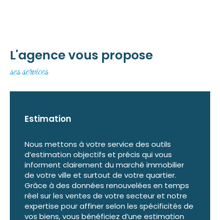
Programmes neufs
Découvrez notre sélection de
programmes n
eufs à Baie-Mahault
et dans toute la
L'agence vous propose
Guadeloupe. Que vous recherchiez une
ses services
résidence principale, un investissement locatif
ou un logement neuf, A+ Caraïbe vous
accompagne dans le choix du programme
adapté à vos besoins.
Estimation
Nous sélectionnons des biens répondant aux
exigences du marché et vous conseillons sur
Nous mettons à votre service des outils
d’estimation objectifs et précis qui vous
les opportunités disponibles afin de vous
informent clairement du marché immobilier
permettre de réaliser un investissement
de votre ville et surtout de votre quartier.
durable et sécurisé.
Grâce à des données renouvelées en temps
réel sur les ventes de votre secteur et notre
expertise pour affiner selon les spécificités de
Immobilier professionnel
vos biens, vous bénéficiez d’une estimation