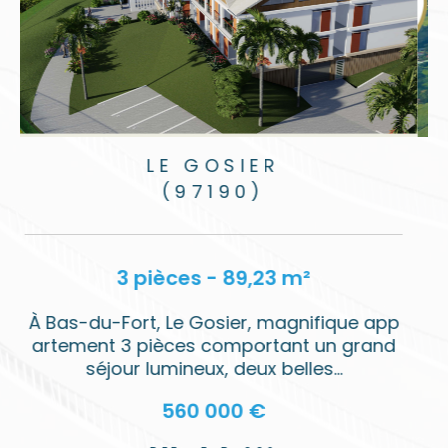
BAIE-MAHAULT
(97122)
3 pièces - 63,35 m²
p
- Appartement 3 pièces dans la résidenc
e "Bel Canto", Baie-Mahault - Découvrez le
confort et...
302 500 €