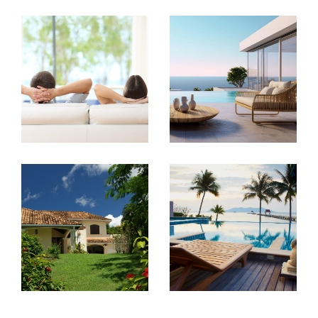
vos projets en Guadeloupe
Transaction immobilière
Vous souhaitez acheter, vendre ou louer un
bien immobilier à Baie-Mahault ou en
Guadeloupe ? A+ Caraïbe met son expertise
du marché local à votre service pour vous
accompagner dans toutes les étapes de
votre projet.
Grâce à notre connaissance du secteur et à
un accompagnement personnalisé, nous vous
aidons à trouver le bien qui correspond à vos
attentes ou à vendre votre propriété dans les
meilleures conditions. Notre équipe vous
conseille avec transparence et
professionnalisme afin de sécuriser votre
transaction immobilière.