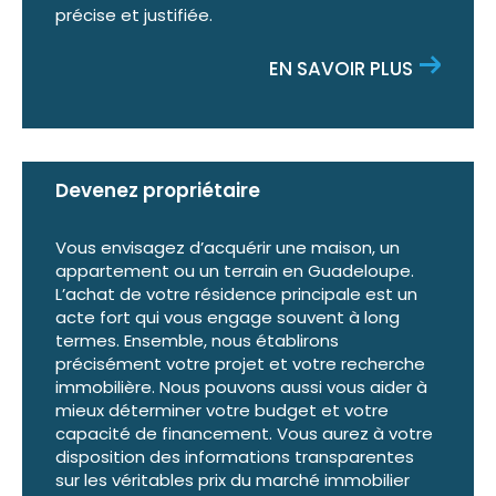
A+ Caraïbe accompagne également les
précise et justifiée.
professionnels dans leurs projets immobiliers à
EN SAVOIR PLUS
Baie-Mahault et en Guadeloupe. Nous
proposons une sélection de bureaux, locaux
commerciaux, entrepôts, terrains et autres
biens destinés aux entreprises.
Que vous soyez entrepreneur, commerçant,
Devenez propriétaire
investisseur ou dirigeant, notre équipe vous
aide à trouver la solution immobilière adaptée
Vous envisagez d’acquérir une maison, un
appartement ou un terrain en Guadeloupe.
au développement de votre activité.
L’achat de votre résidence principale est un
acte fort qui vous engage souvent à long
A+ Caraïbe met son expertise et sa proximité
termes. Ensemble, nous établirons
précisément votre projet et votre recherche
au service de tous vos projets immobiliers à
immobilière. Nous pouvons aussi vous aider à
Baie-Mahault et dans l'ensemble de la
mieux déterminer votre budget et votre
Guadeloupe.
capacité de financement. Vous aurez à votre
disposition des informations transparentes
sur les véritables prix du marché immobilier