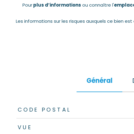
Pour
plus d’informations
ou connaître l'
emplace
Les informations sur les risques auxquels ce bien est
Général
TRAD_ZEPHYR_Caracteristique
TRAD_ZEPHYR_Valeu
CODE POSTAL
VUE