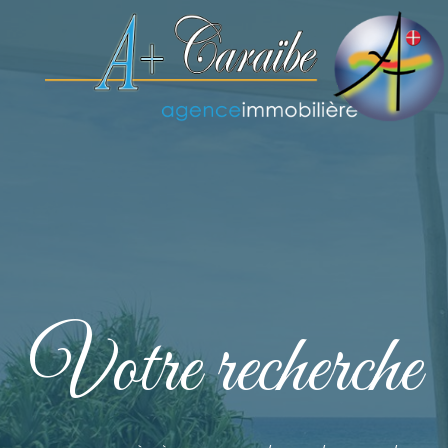
V
o
t
r
e
r
e
c
h
e
r
c
h
e